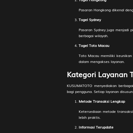
Pasaran Hongkong dikenal dengan
Togel Sydney
Pasaran Sydney juga menjadi pi
berbagai wilayah.
Togel Toto Macau
Toto Macau memiliki keunikan 
dalam mengakses layanan.
Kategori Layanan
KUSUMATOTO menyediakan berbagai 
bagi pengguna. Setiap layanan disusu
Metode Transaksi Lengkap
Ketersediaan metode transak
lebih praktis.
Informasi Terupdate