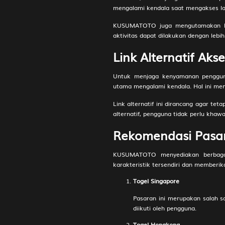
mengalami kendala saat mengakses lay
KUSUMATOTO juga mengutamakan kea
aktivitas dapat dilakukan dengan lebi
Link Alternatif Ak
Untuk menjaga kenyamanan pengguna
utama mengalami kendala. Hal ini me
Link alternatif ini dirancang agar t
alternatif, pengguna tidak perlu kha
Rekomendasi Pasa
KUSUMATOTO menyediakan berbagai 
karakteristik tersendiri dan member
Togel Singapore
Pasaran ini merupakan salah s
diikuti oleh pengguna.
Togel Hongkong