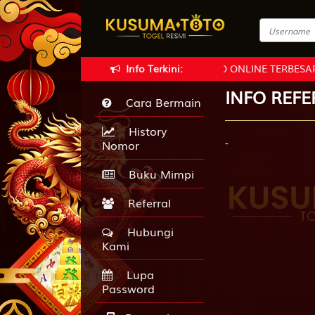
ANG DI KUSUMATOTO : SITUS TOTO ONLINE TERBESAR DAN TERLE
Info Terkini:
INFO REFE
Cara Bermain
History
-
Nomor
Buku Mimpi
Referral
Hubungi
Kami
Lupa
Password