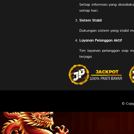
Setiap informasi yang disedia
setiap hari.
Sistem Stabil
Dukungan sistem yang stabil 
Layanan Pelanggan Aktif
Tim layanan pelanggan siap 
terjaga.
© Copy